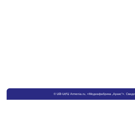
©
ՍԹ
-
ՍԺԱ
Armenia.ru
, «Медиафабрика „Аракс“». Свид