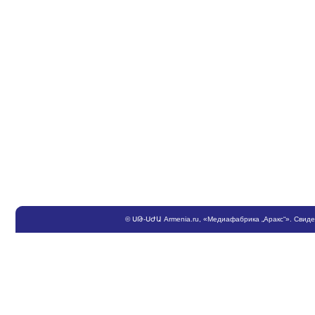
©
ՍԹ
-
ՍԺԱ
Armenia.ru
, «Медиафабрика „Аракс“». Свид