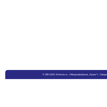
©
ՍԹ
-
ՍԺԱ
Armenia.ru
, «Медиафабрика „Аракс“». Свид