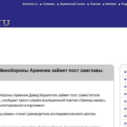
Armenia.ru
Словарь
Армянский салон
Смотри
Библия
Рад
Минобороны Армении займет пост замглавы
обороны Армении Давид Карапетян займет пост заместителя
в, сообщает пресс-служба коалиционной партии «Оринац еркир»,
аллотировался в парламент.
 еркир» станет руководитель исследовательского центра