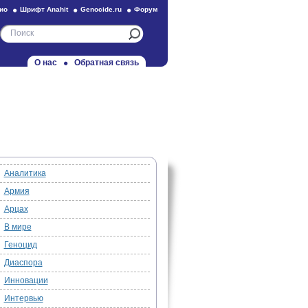
ио
Шрифт Anahit
Genocide.ru
Форум
О нас
Обратная связь
Аналитика
Армия
Арцах
В мире
Геноцид
Диаспора
Инновации
Интервью