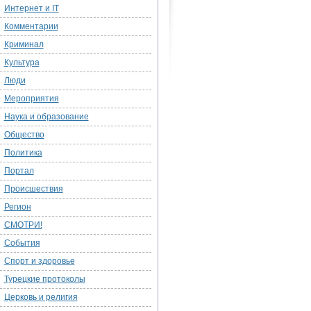
Интернет и IT
Комментарии
Криминал
Культура
Люди
Мероприятия
Наука и образование
Общество
Политика
Портал
Происшествия
Регион
СМОТРИ!
События
Спорт и здоровье
Турецкие протоколы
Церковь и религия