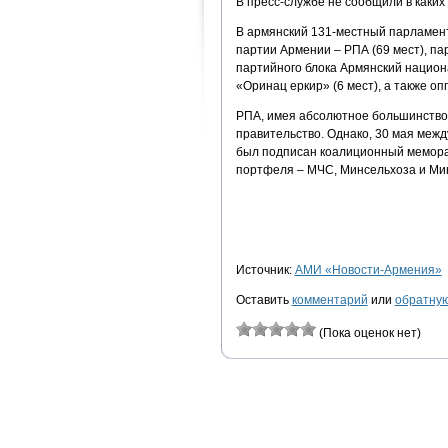
В пресс-службе не сообщили в каких
В армянский 131-местный парламент
партии Армении – РПА (69 мест), п
партийного блока Армянский национ
«Оринац еркир» (6 мест), а также о
РПА, имея абсолютное большинство
правительство. Однако, 30 мая меж
был подписан коалиционный меморан
портфеля – МЧС, Минсельхоза и Ми
Источник:
АМИ «Новости-Армения»
Оставить
комментарий
или
обратную
(Пока оценок нет)