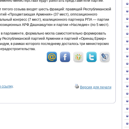
 именно министерствах будут работать представители партии.
 пятого созыва входят шесть фракций: правящей Республиканской
артий «Процветающая Армения» (37 мест), оппозиционного
альный конгресс (7 мест), коалиционного партнера РПА — партии
ппозиционных АРФ Дашнакцутюн и партии «Наследие» (по 5 мест).
 в парламенте, формально могла самостоятельно формировать
ду Республиканской партией Армении и партией «Оринац Еркир»
дум, в рамках которого последнему досталось три министерских
нградостроительства.
 ссылку
.
Версия для печати