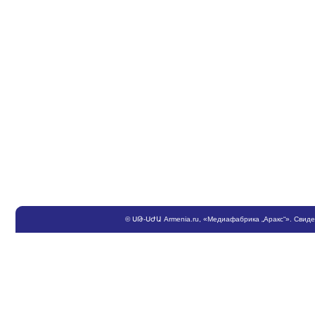
©
ՍԹ
-
ՍԺԱ
Armenia.ru
, «Медиафабрика „Аракс“». Свид