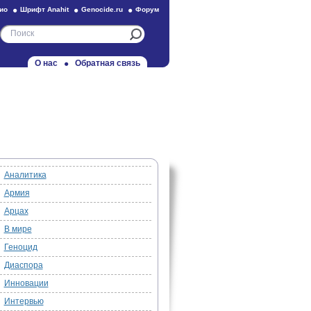
ио
Шрифт Anahit
Genocide.ru
Форум
О нас
Обратная связь
Аналитика
Армия
Арцах
В мире
Геноцид
Диаспора
Инновации
Интервью