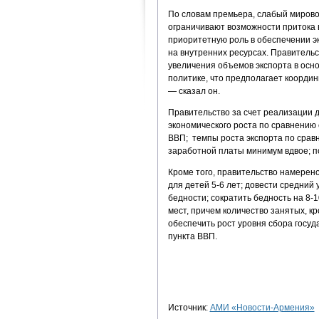
По словам премьера, слабый мирово
ограничивают возможности притока 
приоритетную роль в обеспечении э
на внутренних ресурсах. Правительс
увеличения объемов экспорта в ос
политике, что предполагает коорди
— сказал он.
Правительство за счет реализации
экономического роста по сравнению
ВВП; темпы роста экспорта по срав
заработной платы минимум вдвое; 
Кроме того, правительство намерен
для детей 5-6 лет; довести средний
бедности; сократить бедность на 8-
мест, причем количество занятых, кр
обеспечить рост уровня сбора госуд
пункта ВВП.
Источник:
АМИ «Новости-Армения»