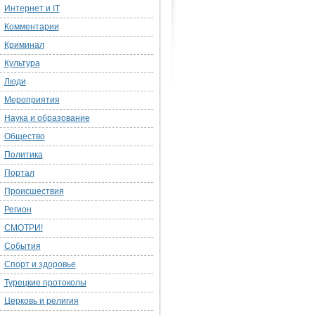
Интернет и IT
Комментарии
Криминал
Культура
Люди
Мероприятия
Наука и образование
Общество
Политика
Портал
Происшествия
Регион
СМОТРИ!
События
Спорт и здоровье
Турецкие протоколы
Церковь и религия