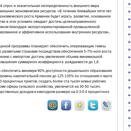
й спрос и значительная неопределенность внешнего мира
внешних экономических ресурсов. «В течение ближайших пяти лет
кономического роста Армении будет играть развитие, основанное
тво в этих условиях ожидает достичь целенаправленного
новном благодаря экспортоориентированной промышленной
нированное и эффективное использование внутренних ресурсов»,
 данной программы планирует обеспечить опережающие темпы
 с развитыми странами посредством обеспечения 5-7%-ного роста
нению с импортом; достичь увеличения объема минимальной
повышения суммарного коэффициента рождаемости до 1,8.
о обеспечить минимум 90% доступности дошкольного образования
 уровень накопительной пенсии до 125-135% по отношению к черте
10 процентных пунктов; создать более ста тысяч новых рабочих
оме сферы сельского хозяйства, увеличится на 30-50 тысяч;
арственных доходов в ежегодном размере на 0.3-0.4 процентного