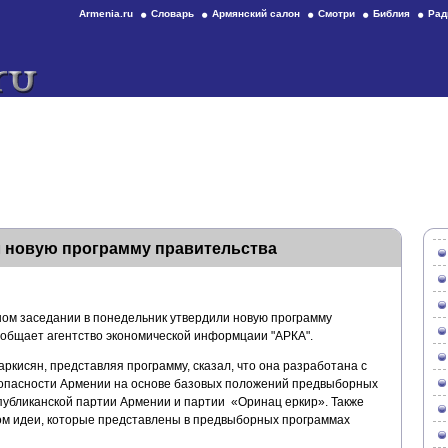
Armenia.ru
Словарь
Армянский салон
Смотри
Библия
Рад
 новую программу правительства
ом заседании в понедельник утвердили новую программу
ообщает агентство экономической информцаии "АРКА".
кисян, представляя программу, сказал, что она разработана с
зопасности Армении на основе базовых положений предвыборных
публиканской партии Армении и партии «Оринац еркир». Также
ом идеи, которые представлены в предвыборных программах