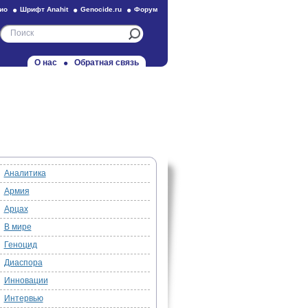
ио
Шрифт Anahit
Genocide.ru
Форум
О нас
Обратная связь
Аналитика
Армия
Арцах
В мире
Геноцид
Диаспора
Инновации
Интервью