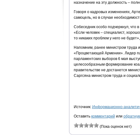
назначение на эту должность – пол
Говоря о кадровых изменениях, Арте
самоцель, но в случае необходимост
Собеседник особо подчеркнул, что в
«Если человек – специалист, хорошо
то никаких проблем у него не будет»
Напомним, ранее министром труда и
«Процветающей Армении». Лидер па
парламентских выборов 6 мая выступ
целесообразным формирование коал
правительстве не достанется минис
Саргсяна министром труда и социал
Источник:
Информационно-аналитиче
Оставить
комментарий
или
обратную
(Пока оценок нет)