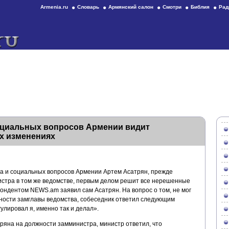
Armenia.ru
Словарь
Армянский салон
Смотри
Библия
Рад
оциальных вопросов Армении видит
х изменениях
а и социальных вопросов Армении Артем Асатрян, прежде
стра в том же ведомстве, первым делом решит все нерешенные
пондентом NEWS.am заявил сам Асатрян. На вопрос о том, не мог
жности замглавы ведомства, собеседник ответил следующим
улировал я, именно так и делал».
ряна на должности замминистра, министр ответил, что