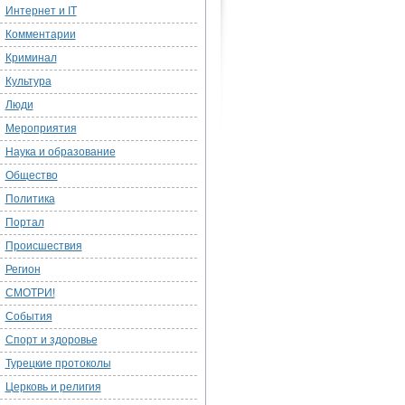
Интернет и IT
Комментарии
Криминал
Культура
Люди
Мероприятия
Наука и образование
Общество
Политика
Портал
Происшествия
Регион
СМОТРИ!
События
Спорт и здоровье
Турецкие протоколы
Церковь и религия