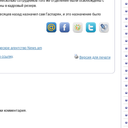
 несколько сотрудников того же отделения были освобождены с
ы в кадровый резерв.
есяцев назад назначил сам Гаспарян, и это назначение было
ское агентство News.am
 ссылку
.
Версия для печати
ки комментария.