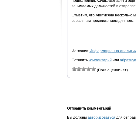
подполковник Хачик Аветисян и еще
занимаемых должностей и отправлен
Отметим, что Аветисяна несколько м
серьезным продвижением для него.
Источник:
Информационно-аналитиче
Оставить
комментарий
или
обратную
(Пока оценок нет)
Отправить комментарий
Вы должны
авторизоваться
для отправ