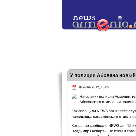
У полиции Абовяна новый
16 июня 2012, 13:05
Начальник полиции Армении, г
Абовянского отделения полици
Как сообщили NEWS.am в пресс-слу
начальника Баграмянского отдела п
Как ранее сообщало NEWS.am, 15 ию
Владимир Гаспарян. По итогам сове