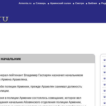
Armenia.ru
Словарь
Армянский салон
Смотри
Библия
Рад
 начальник
енерал-лейтенант Владимир Гаспарян назначил начальником
и Армена Аракеляна.
жбе полиции Армении, прежде Аракелян занимал должность
олиции.
ня в полиции Армении состоялось совещание, которое вел
щания начальник Абовянского отделения полиции Армении,