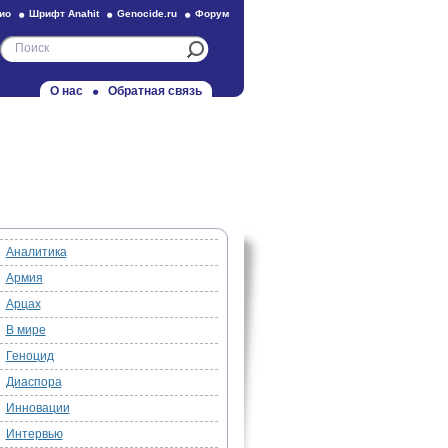
ио
Шрифт Anahit
Genocide.ru
Форум
О нас
Обратная связь
Аналитика
Армия
Арцах
В мире
Геноцид
Диаспора
Инновации
Интервью