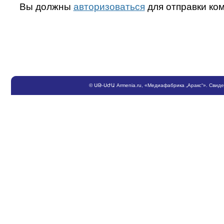
Вы должны
авторизоваться
для отправки ко
©
ՍԹ
-
ՍԺԱ
Armenia.ru
, «Медиафабрика „Аракс“». Свид