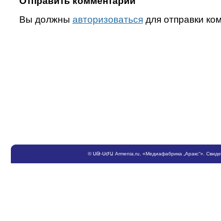
Отправить комментарий
Вы должны
авторизоваться
для отправки ко
©
ՍԹ
-
ՍԺԱ
Armenia.ru
, «Медиафабрика „Аракс“». Свид