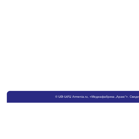
©
ՍԹ
-
ՍԺԱ
Armenia.ru
, «Медиафабрика „Аракс“». Свид