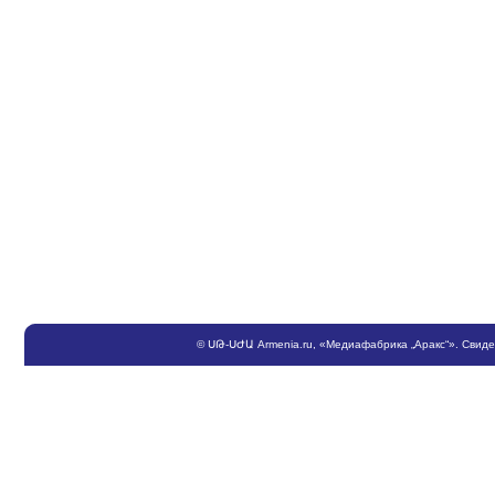
©
ՍԹ
-
ՍԺԱ
Armenia.ru
, «Медиафабрика „Аракс“». Свид