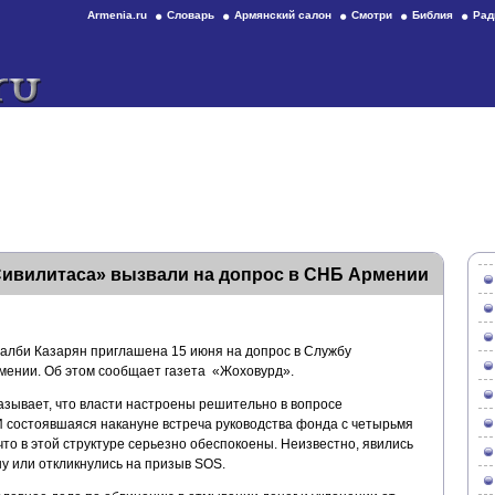
Armenia.ru
Словарь
Армянский салон
Смотри
Библия
Рад
Сивилитаса» вызвали на допрос в СНБ Армении
алби Казарян приглашена 15 июня на допрос в Службу
мении. Об этом сообщает газета «Жоховурд».
азывает, что власти настроены решительно в вопросе
 состоявшаяся накануне встреча руководства фонда с четырьмя
о в этой структуре серьезно обеспокоены. Неизвестно, явились
ну или откликнулись на призыв SOS.