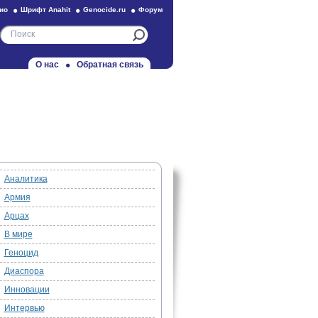
ио
Шрифт Anahit
Genocide.ru
Форум
О нас
Обратная связь
Аналитика
Армия
Арцах
В мире
Геноцид
Диаспора
Инновации
Интервью