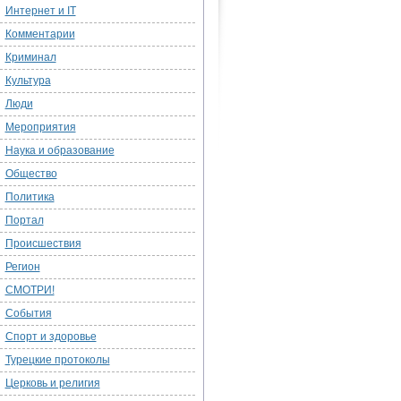
Интернет и IT
Комментарии
Криминал
Культура
Люди
Мероприятия
Наука и образование
Общество
Политика
Портал
Происшествия
Регион
СМОТРИ!
События
Спорт и здоровье
Турецкие протоколы
Церковь и религия