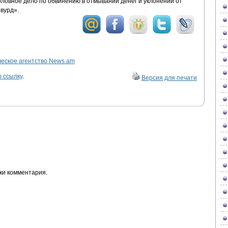
оловное дело по обвинению в отмывании денег и уклонении от
вурд».
ское агентство News.am
 ссылку
.
Версия для печати
ки комментария.