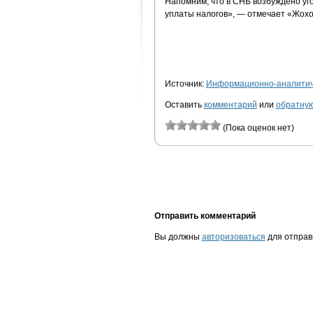
Напомним, что в СНБ возбуждено уг
уплаты налогов», — отмечает «Жохо
Источник:
Информационно-аналитиче
Оставить
комментарий
или
обратную
(Пока оценок нет)
Отправить комментарий
Вы должны
авторизоваться
для отправ