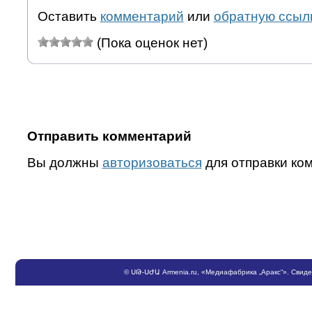
Оставить
комментарий
или
обратную ссыл
(Пока оценок нет)
Отправить комментарий
Вы должны
авторизоваться
для отправки ко
©
ՍԹ
-
ՍԺԱ
Armenia.ru
, «Медиафабрика „Аракс“». Свид