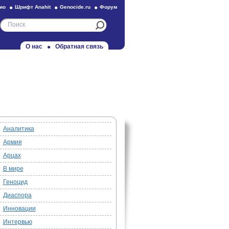
ио
Шрифт Anahit
Genocide.ru
Форум
О нас
Обратная связь
Аналитика
Армия
Арцах
В мире
Геноцид
Диаспора
Инновации
Интервью