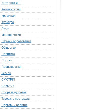
Интернет и IT
Комментарии
Криминал
Культура
Люди
Мероприятия
Наука и образование
Общество
Политика
Портал
Происшествия
Регион
СМОТРИ!
События
Спорт и здоровье
Турецкие протоколы
Церковь и религия