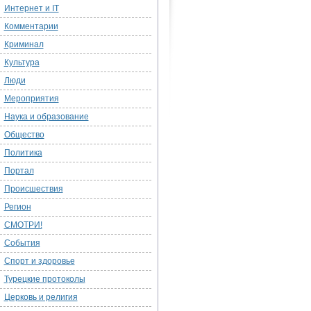
Интернет и IT
Комментарии
Криминал
Культура
Люди
Мероприятия
Наука и образование
Общество
Политика
Портал
Происшествия
Регион
СМОТРИ!
События
Спорт и здоровье
Турецкие протоколы
Церковь и религия