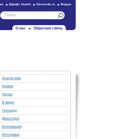
ио
Шрифт Anahit
Genocide.ru
Форум
О нас
Обратная связь
Аналитика
Армия
Арцах
В мире
Геноцид
Диаспора
Инновации
Интервью