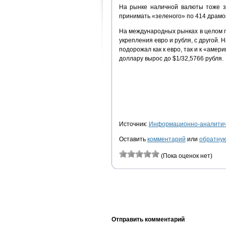
На рынке наличной валюты тоже з
принимать «зеленого» по 414 драмов
На международных рынках в целом 
укрепления евро и рубля, с другой. 
подорожал как к евро, так и к «амер
доллару вырос до $1/32,5766 рубля.
Источник:
Информационно-аналитиче
Оставить
комментарий
или
обратную
(Пока оценок нет)
Отправить комментарий