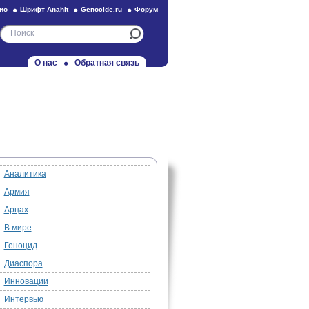
ио
Шрифт Anahit
Genocide.ru
Форум
О нас
Обратная связь
Аналитика
Армия
Арцах
В мире
Геноцид
Диаспора
Инновации
Интервью