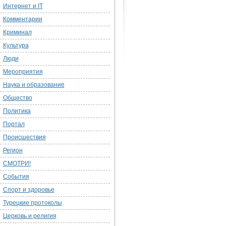
Интернет и IT
Комментарии
Криминал
Культура
Люди
Мероприятия
Наука и образование
Общество
Политика
Портал
Происшествия
Регион
СМОТРИ!
События
Спорт и здоровье
Турецкие протоколы
Церковь и религия