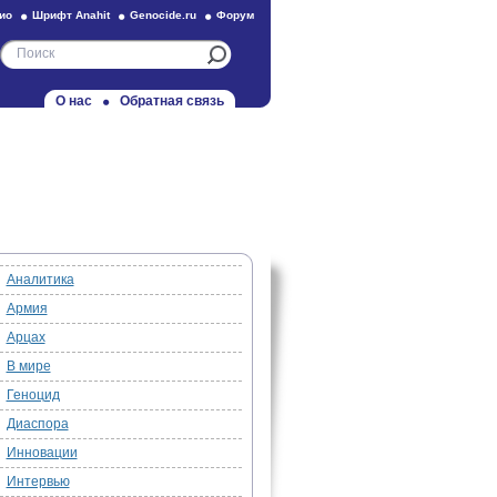
ио
Шрифт Anahit
Genocide.ru
Форум
О нас
Обратная связь
Аналитика
Армия
Арцах
В мире
Геноцид
Диаспора
Инновации
Интервью