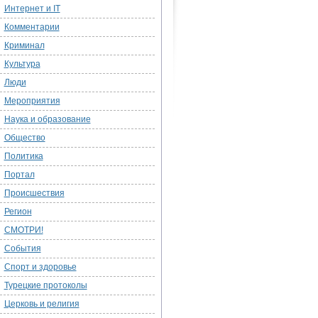
Интернет и IT
Комментарии
Криминал
Культура
Люди
Мероприятия
Наука и образование
Общество
Политика
Портал
Происшествия
Регион
СМОТРИ!
События
Спорт и здоровье
Турецкие протоколы
Церковь и религия