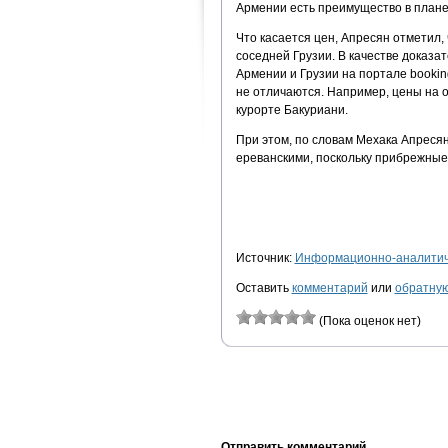
Армении есть преимущество в плане
Что касается цен, Апресян отметил, 
соседней Грузии. В качестве доказа
Армении и Грузии на портале bookin
не отличаются. Например, цены на 
курорте Бакуриани.
При этом, по словам Мехака Апресян
ереванскими, поскольку прибрежные
Источник:
Информационно-аналитиче
Оставить
комментарий
или
обратную
(Пока оценок нет)
Отправить комментарий