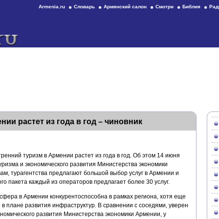
Armenia.ru
Словарь
Армянский салон
Смотри
Библия
Рад
ии растет из года в год – чиновник
тренний туризм в Армении растет из года в год. Об этом 14 июня
уризма и экономического развития Министерства экономики
ам, турагентства предлагают большой выбор услуг в Армении и
ого пакета каждый из операторов предлагает более 30 услуг.
сфера в Армении конкурентоспособна в рамках региона, хотя еще
 в плане развития инфраструктур. В сравнении с соседями, уверен
ономического развития Министерства экономики Армении, у