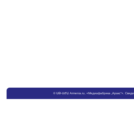
©
ՍԹ
-
ՍԺԱ
Armenia.ru
, «Медиафабрика „Аракс“». Свид