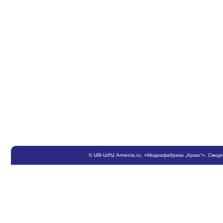
©
ՍԹ
-
ՍԺԱ
Armenia.ru
, «Медиафабрика „Аракс“». Свид