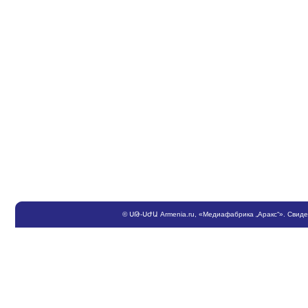
©
ՍԹ
-
ՍԺԱ
Armenia.ru
, «Медиафабрика „Аракс“». Свид