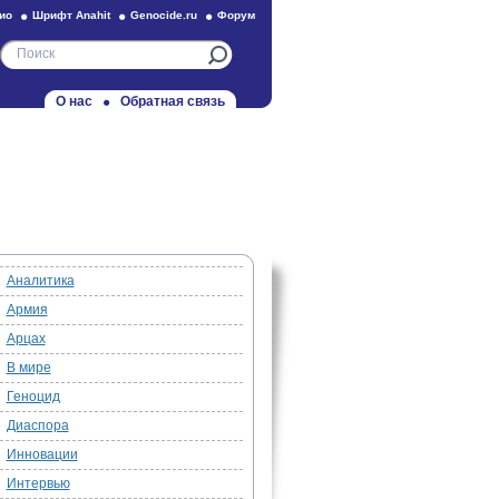
ио
Шрифт Anahit
Genocide.ru
Форум
О нас
Обратная связь
Аналитика
Армия
Арцах
В мире
Геноцид
Диаспора
Инновации
Интервью