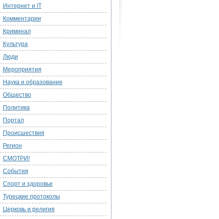
Интернет и IT
Комментарии
Криминал
Культура
Люди
Мероприятия
Наука и образование
Общество
Политика
Портал
Происшествия
Регион
СМОТРИ!
События
Спорт и здоровье
Турецкие протоколы
Церковь и религия