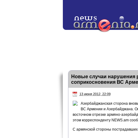
Новые случаи нарушения 
соприкосновения ВС Арме
13 июня 2012, 22:09
Азербайджанская сторона внов
ВС Армении и Азербайджана. Ог
восточном отрезке армяно-азербайд
этом корреспонденту NEWS.am сооб
С армянской стороны пострадавших 