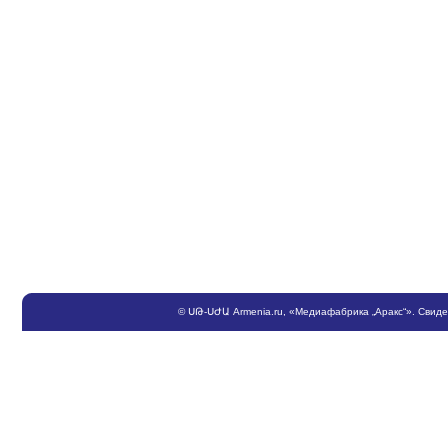
©
ՍԹ
-
ՍԺԱ
Armenia.ru
, «Медиафабрика „Аракс“». Свид