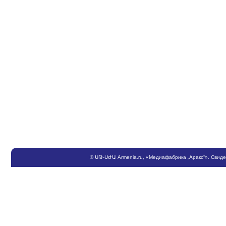
©
ՍԹ
-
ՍԺԱ
Armenia.ru
, «Медиафабрика „Аракс“». Свид