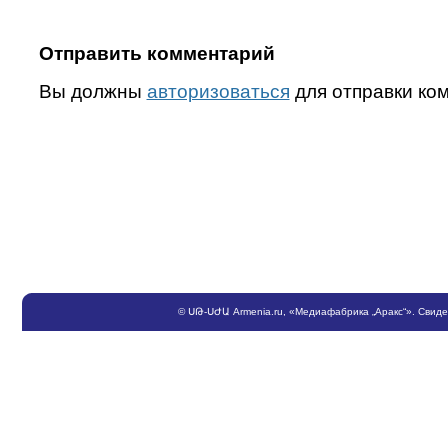
Отправить комментарий
Вы должны
авторизоваться
для отправки ко
©
ՍԹ
-
ՍԺԱ
Armenia.ru
, «Медиафабрика „Аракс“». Свид