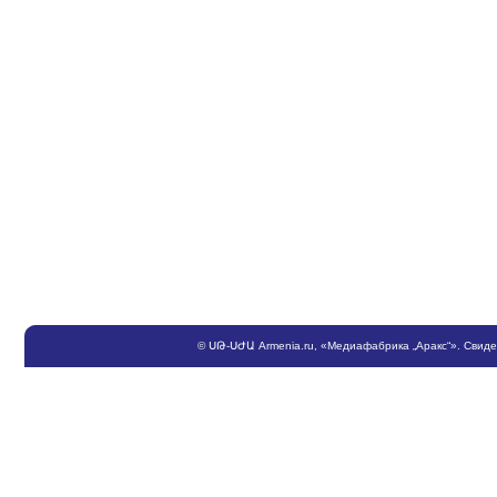
©
ՍԹ
-
ՍԺԱ
Armenia.ru
, «Медиафабрика „Аракс“». Свид