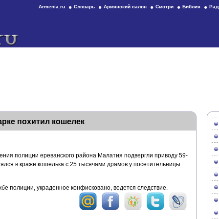
Armenia.ru
Словарь
Армянский салон
Смотри
Библия
Рад
арке похитил кошелек
ения полиции ереванского района Малатия подвергли приводу 59-
нялся в краже кошелька с 25 тысячами драмов у посетительницы
бе полиции, украденное конфисковано, ведется следствие.