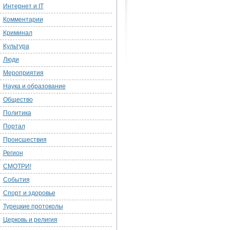
Интернет и IT
Комментарии
Криминал
Культура
Люди
Мероприятия
Наука и образование
Общество
Политика
Портал
Происшествия
Регион
СМОТРИ!
События
Спорт и здоровье
Турецкие протоколы
Церковь и религия