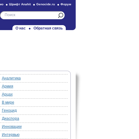
ио
Шрифт Anahit
Genocide.ru
Форум
О нас
Обратная связь
Аналитика
Армия
Арцах
В мире
Геноцид
Диаспора
Инновации
Интервью