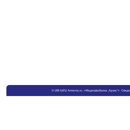
©
ՍԹ
-
ՍԺԱ
Armenia.ru
, «Медиафабрика „Аракс“». Свид