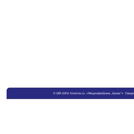
©
ՍԹ
-
ՍԺԱ
Armenia.ru
, «Медиафабрика „Аракс“». Свид