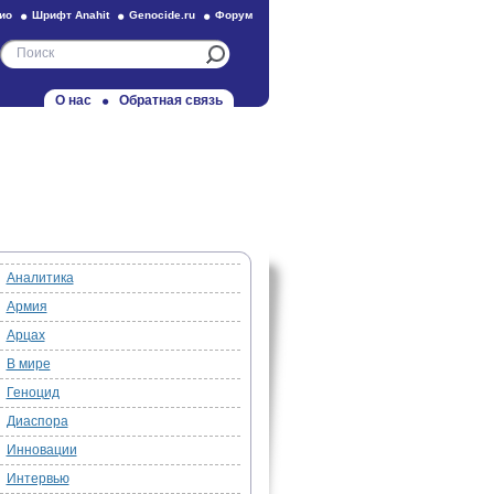
ио
Шрифт Anahit
Genocide.ru
Форум
О нас
Обратная связь
Аналитика
Армия
Арцах
В мире
Геноцид
Диаспора
Инновации
Интервью