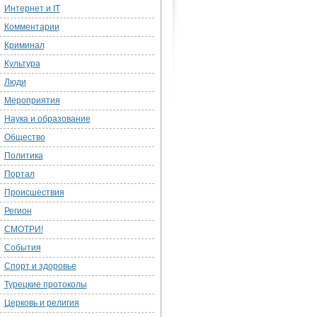
Интернет и IT
Комментарии
Криминал
Культура
Люди
Мероприятия
Наука и образование
Общество
Политика
Портал
Происшествия
Регион
СМОТРИ!
События
Спорт и здоровье
Турецкие протоколы
Церковь и религия