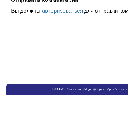
Вы должны
авторизоваться
для отправки ко
©
ՍԹ
-
ՍԺԱ
Armenia.ru
, «Медиафабрика „Аракс“». Свид