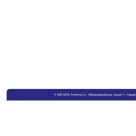
©
ՍԹ
-
ՍԺԱ
Armenia.ru
, «Медиафабрика „Аракс“». Свид