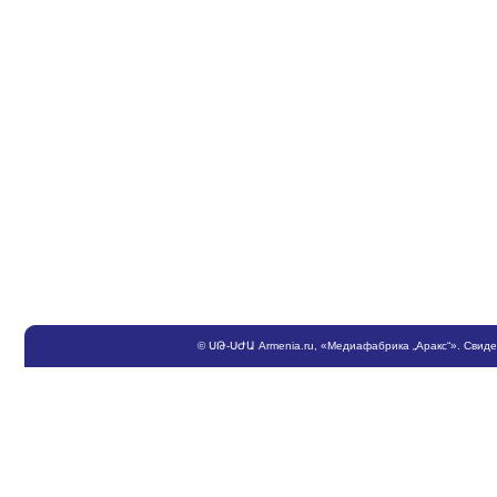
©
ՍԹ
-
ՍԺԱ
Armenia.ru
, «Медиафабрика „Аракс“». Свид