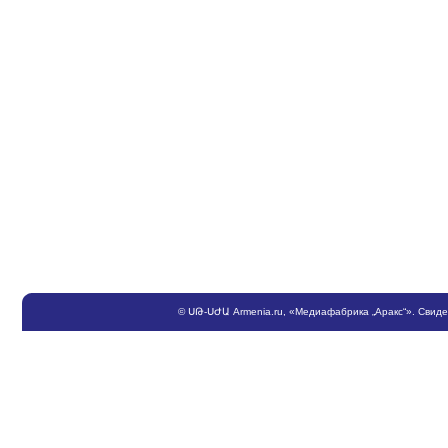
©
ՍԹ
-
ՍԺԱ
Armenia.ru
, «Медиафабрика „Аракс“». Свид