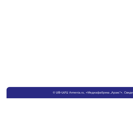
©
ՍԹ
-
ՍԺԱ
Armenia.ru
, «Медиафабрика „Аракс“». Свид