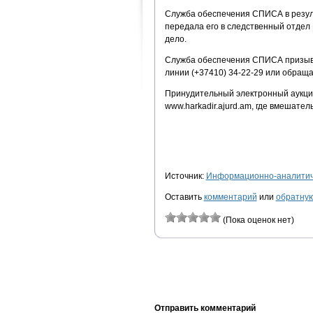
Служба обеспечения СПИСА в резул
передала его в следственный отдел
дело.
Служба обеспечения СПИСА призывае
линии (+37410) 34-22-29 или обращ
Принудительный электронный аукци
www.harkadir.ajurd.am, где вмешател
Источник:
Информационно-аналитиче
Оставить
комментарий
или
обратную
(Пока оценок нет)
Отправить комментарий