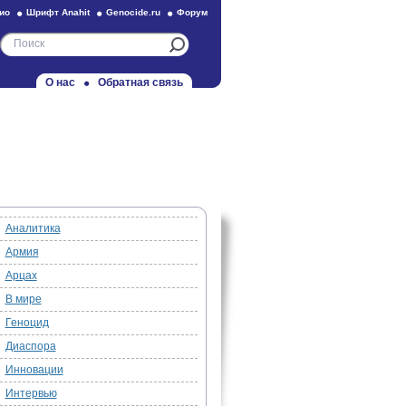
ио
Шрифт Anahit
Genocide.ru
Форум
О нас
Обратная связь
Аналитика
Армия
Арцах
В мире
Геноцид
Диаспора
Инновации
Интервью