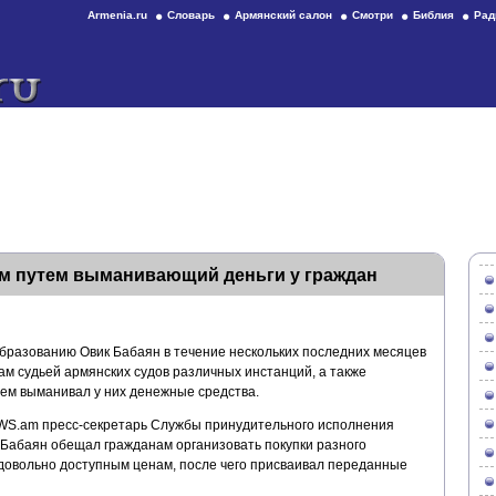
Armenia.ru
Словарь
Армянский салон
Смотри
Библия
Рад
м путем выманивающий деньги у граждан
бразованию Овик Бабаян в течение нескольких последних месяцев
м судьей армянских судов различных инстанций, а также
тем выманивал у них денежные средства.
WS.am пресс-секретарь Службы принудительного исполнения
 Бабаян обещал гражданам организовать покупки разного
довольно доступным ценам, после чего присваивал переданные