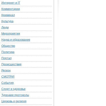
Интернет и IT
Комментарии
Криминал
Культура
Люди
Мероприятия
Наука и образование
Общество
Политика
Портал
Происшествия
Регион
СМОТРИ!
События
Спорт и здоровье
Турецкие протоколы
Церковь и религия