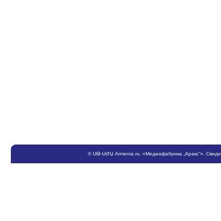
©
ՍԹ
-
ՍԺԱ
Armenia.ru
, «Медиафабрика „Аракс“». Свид