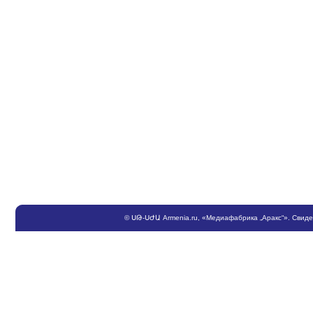
©
ՍԹ
-
ՍԺԱ
Armenia.ru
, «Медиафабрика „Аракс“». Свид