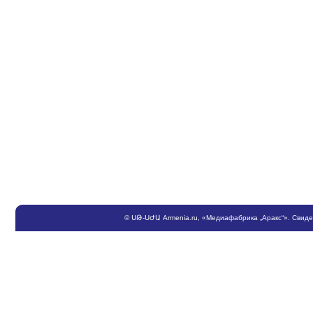
©
ՍԹ
-
ՍԺԱ
Armenia.ru
, «Медиафабрика „Аракс“». Свид