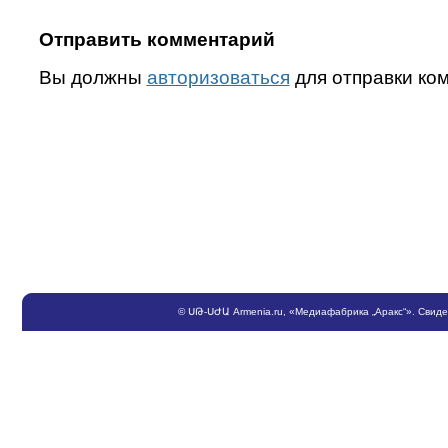
Отправить комментарий
Вы должны
авторизоваться
для отправки ко
©
ՍԹ
-
ՍԺԱ
Armenia.ru
, «Медиафабрика „Аракс“». Свид