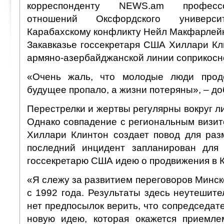
корреспонденту NEWS.am професс
отношений Оксфордского универс
Карабахскому конфликту Нейл Макфарлейн
Закавказье госсекретаря США Хиллари Кл
армяно-азербайджанской линии соприкосно
«Очень жаль, что молодые люди прод
будущее пропало, а жизни потеряны», – до
Перестрелки и жертвы регулярны вокруг л
Однако совпадение с региональным визи
Хиллари Клинтон создает повод для ра
последний инцидент запланирован для 
госсекретарю США идею о продвижения в 
«Я слежу за развитием переговоров Минск
с 1992 года. Результаты здесь неутешите
нет предпосылок верить, что сопредседат
новую идею, которая окажется приемле