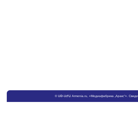
©
ՍԹ
-
ՍԺԱ
Armenia.ru
, «Медиафабрика „Аракс“». Свид