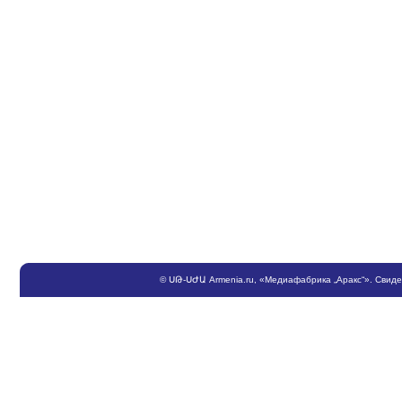
©
ՍԹ
-
ՍԺԱ
Armenia.ru
, «Медиафабрика „Аракс“». Свид