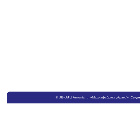
©
ՍԹ
-
ՍԺԱ
Armenia.ru
, «Медиафабрика „Аракс“». Свид