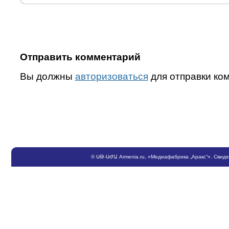
Отправить комментарий
Вы должны
авторизоваться
для отправки ко
©
ՍԹ
-
ՍԺԱ
Armenia.ru
, «Медиафабрика „Аракс“». Свид