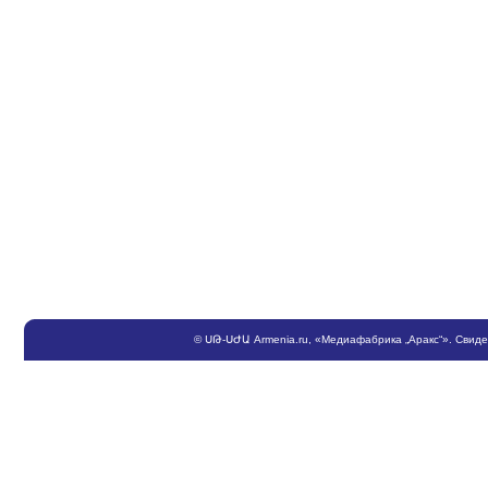
©
ՍԹ
-
ՍԺԱ
Armenia.ru
, «Медиафабрика „Аракс“». Свид