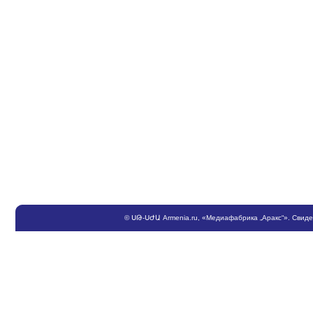
©
ՍԹ
-
ՍԺԱ
Armenia.ru
, «Медиафабрика „Аракс“». Свид