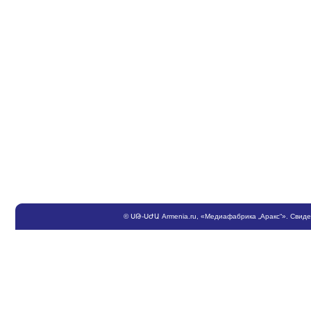
©
ՍԹ
-
ՍԺԱ
Armenia.ru
, «Медиафабрика „Аракс“». Свид