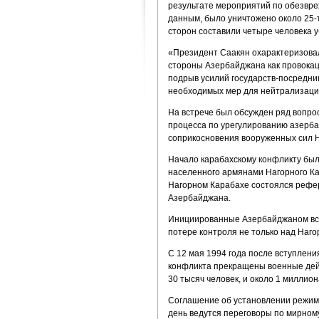
результате мероприятий по обезвре
данным, было уничтожено около 25-
сторон составили четыре человека 
«Президент Саакян охарактеризова
стороны Азербайджана как провокац
подрыв усилий государств-посредни
необходимых мер для нейтрализации
На встрече был обсужден ряд вопро
процесса по урегулированию азерба
соприкосновения вооруженных сил Н
Начало карабахскому конфликту был
населенного армянами Нагорного Кар
Нагорном Карабахе состоялся рефер
Азербайджана.
Инициированные Азербайджаном всл
потере контроля не только над Наг
С 12 мая 1994 года после вступлени
конфликта прекращены военные дейст
30 тысяч человек, и около 1 миллио
Соглашение об установлении режима
день ведутся переговоры по мирном