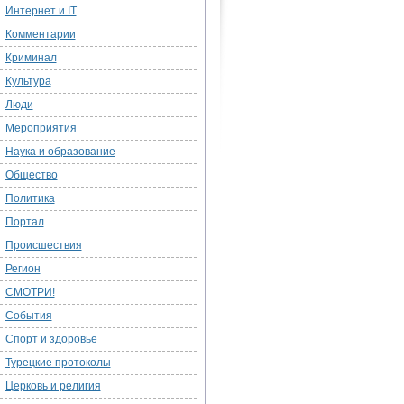
Интернет и IT
Комментарии
Криминал
Культура
Люди
Мероприятия
Наука и образование
Общество
Политика
Портал
Происшествия
Регион
СМОТРИ!
События
Спорт и здоровье
Турецкие протоколы
Церковь и религия