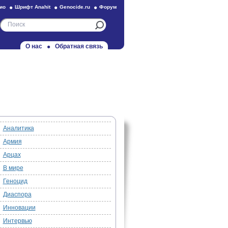
ио
Шрифт Anahit
Genocide.ru
Форум
О нас
Обратная связь
Аналитика
Армия
Арцах
В мире
Геноцид
Диаспора
Инновации
Интервью