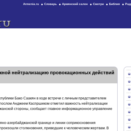
Armenia.ru
Словарь
Армянский салон
Смотри
Библия
Рад
ажной нейтрализацию провокационных действий
публики Бако Саакян в ходе встречи с личным представителем
послом Анджеем Каспршиком отметил важность нейтрализации
жанской стороны, сообщает главное информационное управление
мяно-азербайджанской границе и линии соприкосновения
 произошли столкновения, приведшие к человеческим жертвам. В