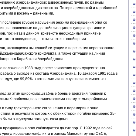
живанию азербайджанских диверсионных групп, по разным
ти азербайджанских диверсантов. Потери армянской и карабахской
убитыми и восемь – раненными.
л последние грубые нарушения режима прекращения огня со
ии, направленные на дестабилизацию ситуации в регионе и
ков, посчитав в данном контексте необходимым принятие
 такого поведения», — отмечается в сообщении.
сов, касающихся нынешней ситуации и перспектив переговорного
йджано-карабахского конфликта, а также ситуации на линии
агорного Карабаха и Азербайджана.
о положено в 1988 году, после заявления преимущественно
абаха о выходе из состава Азербайджана. 10 декабря 1991 года в
ендум, где 99,89% высказались за полную независимость от
ед за этим широкомасштабные боевые действия привели к
орным Карабахом, но и прилегающими к нему семью районами.
я в силу трехстороннего соглашения о перемирии в зоне
вия, в результате которых с обеих сторон погибло примерно 25-
на были вынуждены покинуть свои дома.
 прекращения огня соблюдается до сих пор. С 1992 года по сей
у урегулированию конфликта в рамках Минской группы ОБСЕ,