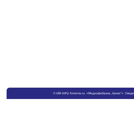
©
ՍԹ
-
ՍԺԱ
Armenia.ru
, «Медиафабрика „Аракс“». Свид