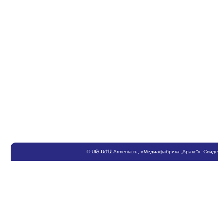
©
ՍԹ
-
ՍԺԱ
Armenia.ru
, «Медиафабрика „Аракс“». Свид